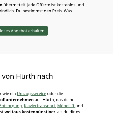
en
übermittelt. Jede Offerte ist kostenlos und
indlich. Du bestimmst den Preis. Was
loses Angebot erhalten
g von
Hürth nach
n
wie ein
Umzugsservice
oder die
rofiunternehmen
aus Hürth, das deine
Entsorgung
,
Klaviertransport
,
Möbellift
und
ist
weitaus kostengünstiger
, als du dir es