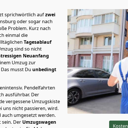
t sprichwörtlich auf
zwei
ensburg oder sogar nach
roße Problem.
Kurz nach
h einmal die
lltäglichen
Tagesablauf
Umzug sind so nicht
stressigen Neuanfang
 einem Umzug zur
. Das musst Du
unbedingt
tenintensiv. Pendelfahrten
ch ausführbar.
Der
Jede vergessene Umzugskiste
i uns nicht passieren, wird.
d auch umgesetzt werden.
 sein. Der
Umzugswagen
Kosten