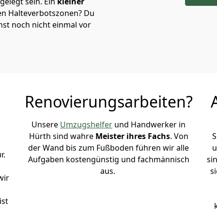
elegt sein. Ein
kleiner
 den Halteverbotszonen
? Du
st noch nicht einmal vor
Renovierungsarbeiten?
Unsere
Umzugshelfer
und Handwerker in
Hürth sind wahre
Meister ihres Fachs
. Von
S
der Wand bis zum Fußboden führen wir alle
u
r.
Aufgaben kostengünstig und fachmännisch
si
aus.
s
wir
ist