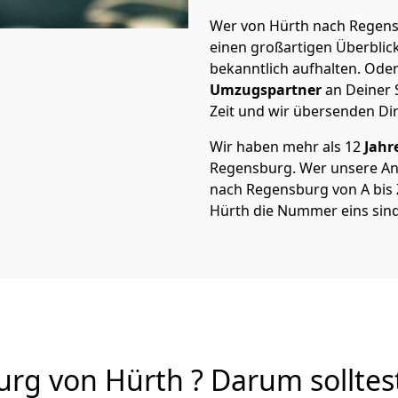
Wer von Hürth nach Regensb
einen großartigen Überblick 
bekanntlich aufhalten. Oder
Umzugspartner
an Deiner 
Zeit und wir übersenden Dir
Wir haben mehr als 12
Jahr
Regensburg. Wer unsere A
nach Regensburg von A bis Z
Hürth die Nummer eins sind
g von Hürth ? Darum solltes