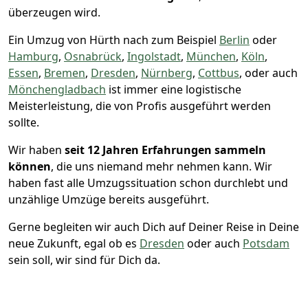
überzeugen wird.
Ein Umzug von Hürth nach zum Beispiel
Berlin
oder
Hamburg
,
Osnabrück
,
Ingolstadt
,
München
,
Köln
,
Essen
,
Bremen
,
Dresden
,
Nürnberg
,
Cottbus
, oder auch
Mönchen­gladbach
ist immer eine logistische
Meisterleistung, die von Profis ausgeführt werden
sollte.
Wir haben
seit
12 Jahren Erfahrungen sammeln
können
, die uns niemand mehr nehmen kann. Wir
haben fast alle Umzugssituation schon durchlebt und
unzählige Umzüge bereits ausgeführt.
Gerne begleiten wir auch Dich auf Deiner Reise in Deine
neue Zukunft, egal ob es
Dresden
oder auch
Potsdam
sein soll, wir sind für Dich da.