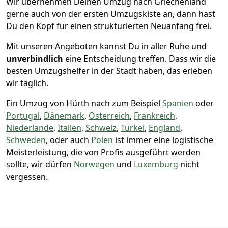
Wir übernehmen Deinen Umzug nach Griechenland
gerne auch von der ersten Umzugskiste an, dann hast
Du den Kopf für einen strukturierten Neuanfang frei.
Mit unseren Angeboten kannst Du in aller Ruhe und
unverbindlich
eine Entscheidung treffen. Dass wir die
besten Umzugshelfer in der Stadt haben, das erleben
wir täglich.
Ein Umzug von Hürth nach zum Beispiel
Spanien
oder
Portugal
,
Dänemark
,
Österreich
,
Frankreich
,
Niederlande
,
Italien
,
Schweiz
,
Türkei
,
England
,
Schweden
, oder auch
Polen
ist immer eine logistische
Meisterleistung, die von Profis ausgeführt werden
sollte, wir dürfen
Norwegen
und
Luxemburg
nicht
vergessen.