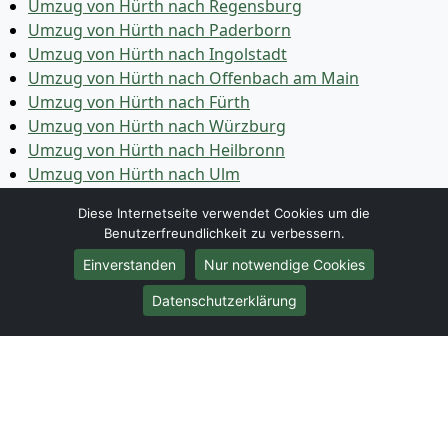
Umzug von Hürth nach Regensburg
Umzug von Hürth nach Paderborn
Umzug von Hürth nach Ingolstadt
Umzug von Hürth nach Offenbach am Main
Umzug von Hürth nach Fürth
Umzug von Hürth nach Würzburg
Umzug von Hürth nach Heilbronn
Umzug von Hürth nach Ulm
Umzug von Hürth nach Pforzheim
Diese Internetseite verwendet Cookies um die
Umzug von Hürth nach Wolfsburg
Benutzerfreundlichkeit zu verbessern.
Umzug von Hürth nach Bottrop
Einverstanden
Nur notwendige Cookies
Umzug von Hürth nach Göttingen
Umzug von Hürth nach Reutlingen
Datenschutzerklärung
Umzug von Hürth nach Bremer­haven
Umzug von Hürth nach Koblenz
Umzug von Hürth nach Erlangen
Umzug von Hürth nach Bergisch Gladbach
Umzug von Hürth nach Remscheid
Umzug von Hürth nach Jena