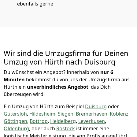
ebenfalls gerne
Wir sind die Umzugsfirma für Deinen
Umzug von Hürth nach Duisburg
Du wünschst ein Angebot? Innerhalb von
nur 6
Minuten
bekommst du von uns der Umzugsfirma aus
Hürth ein
unverbindliches Angebot
, das Dich
überzeugen wird.
Ein Umzug von Hürth zum Beispiel
Duisburg
oder
Gütersloh
,
Hildesheim
,
Siegen
,
Bremer­haven
,
Koblenz
,
Göttingen
,
Bottrop
,
Heidelberg
,
Leverkusen
,
Oldenburg
, oder auch
Rostock
ist immer eine
logistische Meisterleistung, die von Profis ausgeführt