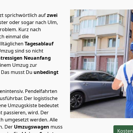
t sprichwörtlich auf
zwei
ster oder sogar nach Ulm,
Problem.
Kurz nach
h einmal die
lltäglichen
Tagesablauf
Umzug sind so nicht
stressigen Neuanfang
 einem Umzug zur
. Das musst Du
unbedingt
tenintensiv. Pendelfahrten
ausführbar.
Der logistische
sene Umzugskiste bedeutet
ht passieren, wird.
Der
ch umgesetzt werden. Alle
n. Der
Umzugswagen
muss
Kosten