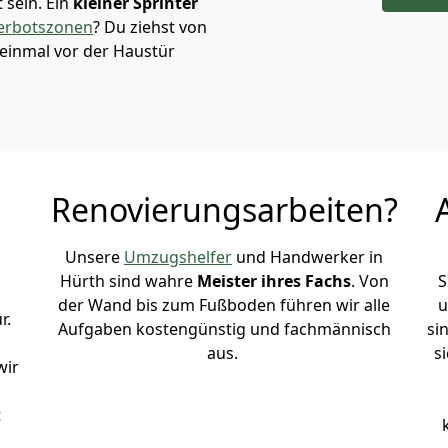
sein. Ein
kleiner Sprinter
erbotszonen
? Du ziehst von
einmal vor der Haustür
Renovierungsarbeiten?
Unsere
Umzugshelfer
und Handwerker in
Hürth sind wahre
Meister ihres Fachs
. Von
S
der Wand bis zum Fußboden führen wir alle
u
r.
Aufgaben kostengünstig und fachmännisch
si
aus.
s
wir
t