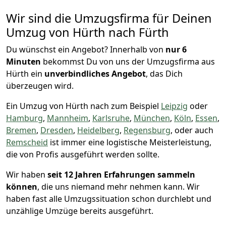
Wir sind die Umzugsfirma für Deinen
Umzug von Hürth nach Fürth
Du wünschst ein Angebot? Innerhalb von
nur 6
Minuten
bekommst Du von uns der Umzugsfirma aus
Hürth ein
unverbindliches Angebot
, das Dich
überzeugen wird.
Ein Umzug von Hürth nach zum Beispiel
Leipzig
oder
Hamburg
,
Mannheim
,
Karlsruhe
,
München
,
Köln
,
Essen
,
Bremen
,
Dresden
,
Heidelberg
,
Regensburg
, oder auch
Remscheid
ist immer eine logistische Meisterleistung,
die von Profis ausgeführt werden sollte.
Wir haben
seit
12 Jahren Erfahrungen sammeln
können
, die uns niemand mehr nehmen kann. Wir
haben fast alle Umzugssituation schon durchlebt und
unzählige Umzüge bereits ausgeführt.